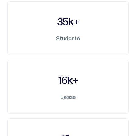
35k+
Studente
16k+
Lesse